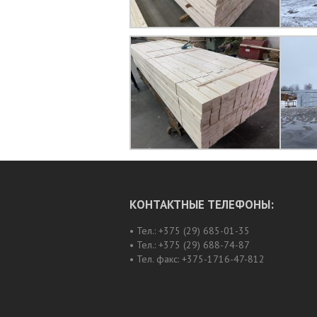
КОНТАКТНЫЕ ТЕЛЕФОНЫ:
• Тел.: +375 (29) 685-01-35
• Тел.: +375 (29) 688-74-87
• Тел. факс: +375-1716-47-812