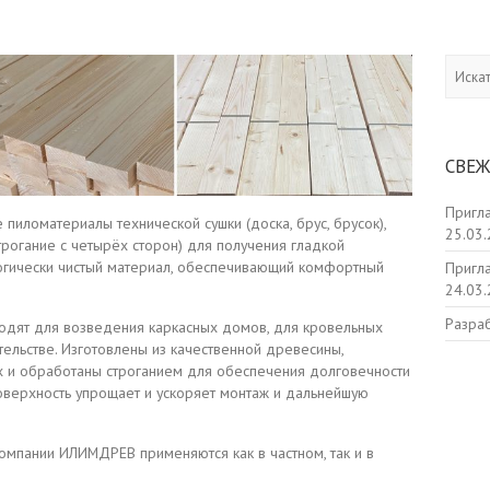
Искать
СВЕЖ
Пригл
пиломатериалы технической сушки (доска, брус, брусок),
25.03
рогание с четырёх сторон) для получения гладкой
логически чистый материал, обеспечивающий комфортный
Пригла
24.03
Разраб
одят для возведения каркасных домов, для кровельных
тельстве. Изготовлены из качественной древесины,
х и обработаны строганием для обеспечения долговечности
оверхность упрощает и ускоряет монтаж и дальнейшую
омпании ИЛИМДРЕВ применяются как в частном, так и в