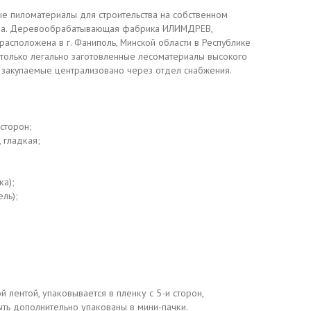
е пиломатериалы для строительства на собственном
ва. Деревообрабатывающая фабрика ИЛИМДРЕВ,
асположена в г. Фаниполь, Минской области в Республике
 только легально заготовленные лесоматериалы высокого
, закупаемые централизовано через отдел снабжения.
сторон;
 гладкая;
;
ка);
ль);
й лентой, упаковывается в пленку с 5-и сторон,
ть дополнительно упакованы в мини-пачки.