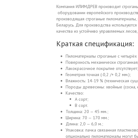
Компания ИЛИМДРЕВ производит строганы
оборудовании европейского производст
производящая строганые пиломатериалы, р
Беларусь. Для производства используются
качества из устойчиво управляемых лесов
Краткая спецификация:
Пиломатериалы строганые с четырёх 
Поверхность механически строганная,
Лакокрасочное покрытие отсутствует
Геометрия точная (-0,2 /+ 0,2 мм.);
Влажность: 14-19 % (техническая суш
Породы древесины: хвойные (сосна, е
Качество:
А сорт;
В сорт.
Толщина: 20 — 45 мм.;
Ширина: 70 — 170 мм.;
Длина: 2,0 — 6,0 м.;
Упаковка: пачка связанная пластиково
опционально пиломатериалы могут бы